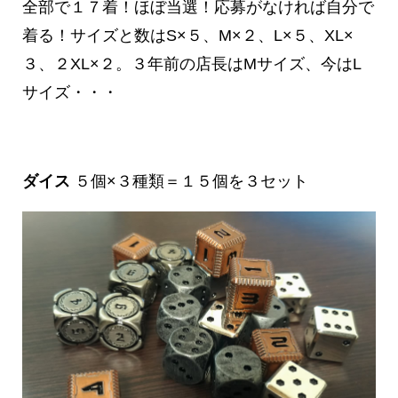
全部で１７着！ほぼ当選！応募がなければ自分で
着る！サイズと数はS×５、M×２、L×５、XL×
３、２XL×２。３年前の店長はMサイズ、今はL
サイズ・・・
ダイス
５個×３種類＝１５個を３セット