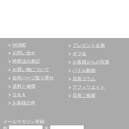
HOME
プレゼント企画
お問い合せ
オフ会
特商法の表記
お客様からの写真
お買い物について
バトル動画
自作パーツ取り寄せ
店長コラム
送料と補償
アフィリエイト
Ｑ＆Ａ
店長ご挨拶
お客様の声
メールマガジン登録
姓:
名: