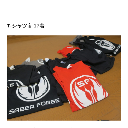
T-シャツ
計17着