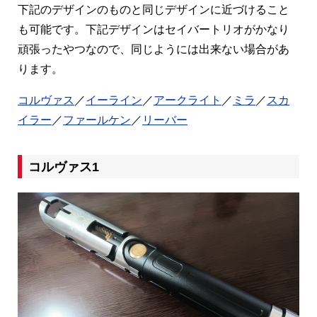
下記のデザインのものと同じデザインに近づけること
も可能です。下記デザインはセイバートリオがかなり
頑張ったやつなので、同じようには出来ない場合があ
ります。
コルヴァス
／
イーライン
／
アークライト
／
ミラ
／
スカ
イラー
／
ファールケン
／
リーバー
コルヴァス1