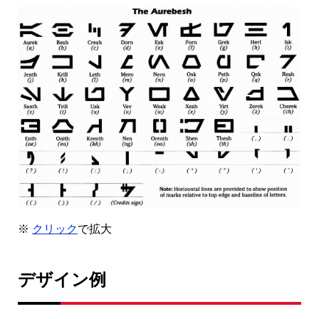
※
クリック
で拡大
デザイン例