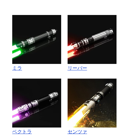
ミラ
リーバー
ベクトラ
センツァ