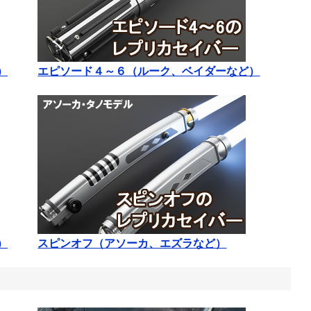
）
エピソード４～６（ルーク、ベイダーなど）
）
スピンオフ（アソーカ、エズラなど）